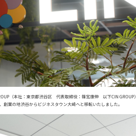
GROUP（本社：東京都渋谷区 代表取締役：篠宮康伸 以下CIN GROU
、創業の地渋谷からビジネスタウン大崎へと移転いたしました。